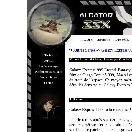
Albator 78
Albator 84
Autres séries
Autres Séries
->
Galaxy Express 9
L'Histoire
Galaxy Express 999 Eternal Fantasy par Captain H
Le Final
Les Personnages
Galaxy Express 999 Eternal Fantasy s
Différences et analogies
film de Ginga Tetsudô 999, Maetel et
Notre critique
du train de l’espace. Ce moyen métr
Le Staff
déroulés dans Adieu Galaxy Express 
L'Histoire
Galaxy Express 999 : à la rescousse !
Peu de temps après son dernier voya
dernier arrêt sur Terre, le train de l
sur la mère patrie maintenant gouve