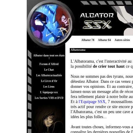
Albator 78
Albator 84
Autres séries
Albatorama
Albator dans tout ses états
!
L'Albatorama, c'est l'interactivité au
Forum d'Alfred
la possibilité
de crier tout haut
ce q
Le Chat
Les Albatoractualités
Nous ne sommes pas des tyrans, nou
détestiez Albator. Dans ce cas venez p
Le Livre d'Or
donner vos opinions. Et au contraire,
Les Liens
laissez-nous un message afin de récom
L'équipage ssx
fera tellement plaisir à notre boîte aux
Les Sorties VHS et DVD
Et à
l'Equipage SSX
, 7 moussaillons 
très actif pour rendre ce site encore 
l'Albatorama, c'est un peu une cave a
idées les plus folles...
Avant toutes choses, informez-vous 
connaître les dernières nouvelles de l