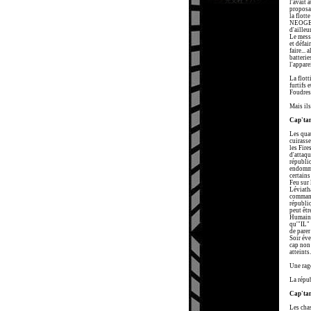
l'avait 
proposai
la flott
NEOGESIS
d'ailleu
Le messa
et défai
faire...
batterie
l'appare
La flott
furtifs 
Foudres 
Mais ils
Cap'ta
Les qua
cuirasse
les Fire
d'attaqu
républiq
endommag
certains
Feu sur 
Léviatha
commanda
républiq
peut êtr
Humain 
qu'"IL" 
de parer
Soir éve
cap non 
atteints
Une rage
La répub
Cap'ta
Les chas