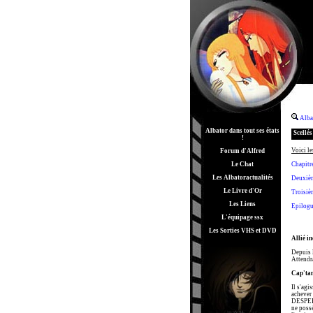
Alba
Albator dans tout ses états
Scellé
!
Voici le
Forum d'Alfred
Le Chat
Chapitr
Les Albatoractualités
Deuxièm
Le Livre d'Or
Troisiè
Les Liens
Epilogue
L'équipage ssx
Les Sorties VHS et DVD
Allié i
Depuis l
Attendra
Cap'ta
Il s'agi
achever 
DESPERAD
ne possé