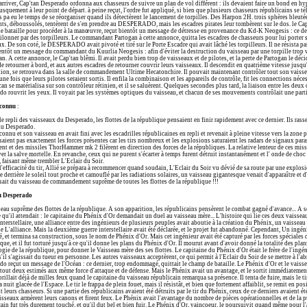
rriver, Cap'tan Desperado ordonna aux chasseurs de suivre un plan de vol différent : ils devaient faire un bond en hyp
usquement à leur point de départ. à peine reçut, l'ordre fut appliqué, si bien que plusieurs chasseurs républicains se t
s pa eu le temps de se réorganiser quand ils détectèrent le lancement de torpilles. Des Harpon 2H. trois sphères bleutée
ts, déboussolés, tentèrent de s'en prendre au DESPERADO, mais les escadres pirates leur tombèrent sur le dos. le Cap
 bataille pour procéder à la manœuvre, reçut bientôt un message de détresse en provenance du Kd-K Neogesis : ce dern
pilonner par des torpilleurs. Le commandant Partogan à cette annonce, quitta les escadres de chasseurs pour lui porter s
x. De son coté, le DESPERADO avait pivoté et tiré sur le Porte Escadre qui avait lâché les torpilleurs. Il ne résista 
entôt un message du commandant du Kuurlia Neogesis : afin d'éviter la destruction du vaisseau par une torpille trop vé
n. A cette annonce, le Cap'tan blêmi. Il avait perdu bien trop de vaisseaux et de pilotes, et la perte de Partogan le dé
e retourner à bord, et aux autres escadres de retourner couvrir leurs vaisseaux. Il descendit en quatrième vitesse jusq
tion, se retrouva dans la salle de commandement Ultime Hecatonchire. Il pouvait maintenant contrôler tout son vaisse
une fois que leurs pilotes seraient sortis. Il enfila la combinaison et les appareils de contrôle, fit les connections néces
n se matérialisa sur son contrôleur rétinien, et il se saluèrent. Quelques secondes plus tard, la liaison entre les deux 
do rouvrit les yeux. Il voyait par les systèmes optiques du vaisseau, et chacun de ses mouvements contrôlait une p
nconnu
:
e repli des vaisseaux du Desperado, les flottes de la république pensaient en finir rapidement avec ce dernier. Ils rasse
du Desperado.
connu et son vaisseau en avait fini avec les escadrilles républicaines en repli et revenait à pleine vitesse vers la zone
aient pas exactement les forces présentes car les tirs nombreux et les explosions saturaient les radars de signaux para
ent et des missiles ThorHammer mk 2 filèrent en direction des forces de la républiques. La relative lenteur de ces miss
er la salve mortelle. En revanche, ceux qui ne purent s'écarter à temps furent détruit instantanément et l' onde de ch
 faisant même trembler L'Eclair du Soir.
'efficacité du tir, Allié se prépara à recommencer quand soudain, L'Eclair du Soir vu dévié de sa route par une explosio
e derrière le soleil tout proche et camouflé par les radiations solaires, un vaisseau gigantesque venait d'apparaître et d'
ssait du vaisseau de commandement suprême de toutes les flottes de la république !!!
n Desperado
eau suprême des flottes de la république. A son apparition, les républicains pensèrent le combat gagné d'avance... A s
qu'il attendait : le capitaine du Phénix d'Or demandait un duel au vaisseau mère... L'histoire qui lie ces deux vaisseau
interstellaire, une alliance entre des ingénieurs de plusieurs peuples avait aboutie à la création du Phénix, un vaisseau 
de L'alliance. Mais la deuxième guerre interstellaire avait été déclarée, et le projet fut abandonné. Cependant, Un ingénie
, et termina sa construction, sous le nom de Phénix d'Or. Mais cet ingénieur avait été capturé par les forces spéciales d
ue, et il fut torturé jusqu'à ce qu'il donne les plans du Phénix d'Or. Il mourut avant d'avoir donné la totalité des plans
gie de la république, pour donner le Vaisseau mère des ses flottes. Le capitaine du Phénix d'Or était le frère de l'ingé
il s'agissait du tueur en personne. Les autres vaisseaux acceptèrent, ce qui permit à l'Eclair du Soir de se mettre à l'ab
o reçut un message de l'Océan : ce dernier, trop endommagé, quittait le champ de bataille. Le Phénix d'Or et le vaisse
t tout deux estimés aux même force d'attaque et de défense. Mais le Phénix avait un avantage, et le sortit immédiatemen
brillait déjà de milles feux quand le capitaine du vaisseau républicain remarqua sa présence. Il tenta de fuire, mais le 
a nuit glacée de l'Espace. Le tir le frappa de plein fouet, mais il résistât, et bien que fortement affaiblit, se remit en p
t leurs chasseurs. Si une partie des républicains avaient été détruits par le tir du Phénix, ceux de ce derniers avaient 
sseaux armèrent leurs canons et firent feux. Le Phénix avait l'avantage du nombre de pièces opérationnelles et de la p
ain fut très durement touché, et qu'il dut bel et bien fuir. Le Phénix d'Or, vaincoeur, le poursuivit quand même pour l'