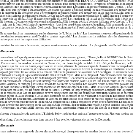
atteint. A l'instant ou il apparu, un message prioritaire en provenance du DESPERADO arriva à l'Allié Inconnu : le Cap
t une trêve et une alliance contre leur ennemi commun. Pour preuve de bonne fois, le vaisseau déverrouilla son armeme
e de la république, et sortit ses Foudres Noires, ainsi que les trois Léviathans, chose extrêmement rare. De plus, il dévo
, ainsi que le Phénix d'Or, apparurent. Les quatre vaisseaux s'était fait appelé les quatre cavaliers de l'apocalypse par
rs le moment qu'ils choisirent pour s'être connecter et émettre le chant de l'apocalypse, un air musical qui, à lui seul, dis
ge se finissait par une demande d'équité. Le Cap'tan Desperado en personne demandait à l'Allié Inconnu d'engager son
re intervenir ses alliés... Allait-il accepter une telle alliance ? La situation ne lui laissai guère le choix, mais il était en
 allié inconnu : Devant cette flotte de combat démesurée, Allié inconnu décida d'accepter l'alliance avec Cap'tan. "L'Ecl
s, mais vers la flottille de la république cette fois. Avec bien peu d'énergie pour ses boucliers, Allié commanda qu'on 
il apparurent des pointes acérées. Ce dispositif impressionnant était l'explication des dents de requins peintes sur la 
ille adverse lancé ses intercepteurs sur les chasseurs de "L'Eclair du Soir".Les intercepteurs ennemis disposaient de d
et ces derniers se retrouverait en difficulté en combat rapproché.". Les chasseurs furtifs attirèrent alors les chasseurs 
noires pourraient les traquer sans difficultés.
 restaient les vaisseaux de combats, toujours aussi nombreux face aux pirates.... La plus grande bataille de l'histoire a
n Desperado
tre cavaliers de l'apocalypse se mirent en position, et à l'étonnement général, L'Océan, le Kd-K NEOGESIS et le Phén
 un canon de type Pistolero, et les quatre armes furent pointées sur le vaisseau de commandement de la première flot
s Thunderbirds, les escadres de combat du Phénix d'or, les Bleues Angels du Kd-K NEOGESIS, et les Huracans, de l'Oc
e, tandis que les Foudres Noires, experts en vol extrême, attiraient la première vague de chasseurs vers le champ d'ast
ue commencèrent à s'avancer, et c'est à se moment que les quatre canons tirèrent en même temps sur le bâtiment de c
eant gravement les vaisseaux aux alentours. Tel était la puissance des cavaliers de l'Apocalypse. Ils émirent le deu
 vaisseaux de la républiques entamèrent des manœuvres de replis. Mais s'était trop tard : Sur commandement du Cap't
les vaisseaux les plus proches, les endommageant gravement. Les escadres s'élancèrent à pleine vitesse : les Bleu An
n du commandant Hentera partirent intercepter les chasseurs ennemis, tandis que les Fire Thunderbirds et les Huracan
nts Alielsky et Partogan partirent à l'assaut des bâtiments de soutiens. Les Foudres Noires ne tardèrent pas à les rej
ue dans une nacelle formée par les vagabombes et les mines rescapées du duel... Mais la flotte de la république se co
e même des centaines, et s'ils étaient moins puissants, il avaient le large avantage du nombre. Craignant que la situatio
ne se reproduise, le Cap'tan Desperado envoya discrètement une capsule équipée de camouflages optiques et énergétiq
serait encore là... allié inconnu : Les assauts combinés des escadrons et des vaisseaux de soutien du Desperado permir
 aux dégâts les plus urgents. Maintenant le vaisseau modifia son cap pour croiser la route du premier vaisseau ennemi 
ntra le navire ennemi sur toute la longueur. Ce dernier convulsa deux explosions avant de se désintégrer. La panique
sans tirer de tous leurs canons sur le vaisseau d'Allié inconnu. Son bouclier, encore faible, ne put contenir tous les ti
. A ce moment, on avertit Allié inconnu que Emeraldas, son premier lieutenant avait été blessée en portant secours à 
 latente s'empara alors du capitaine. L'Eclair du Soir vira de bord, et embrasa l'espace de ses tirs. Plusieurs navires e
lique lança d'autres intercepteurs dans un face-à-face avec les vaisseaux de soutien du Desperado.
n Desperado
seurs arrivèrent par vagues de plus en plus nombreuses, si bien que toutes les escadres durent s'unir autour des trois