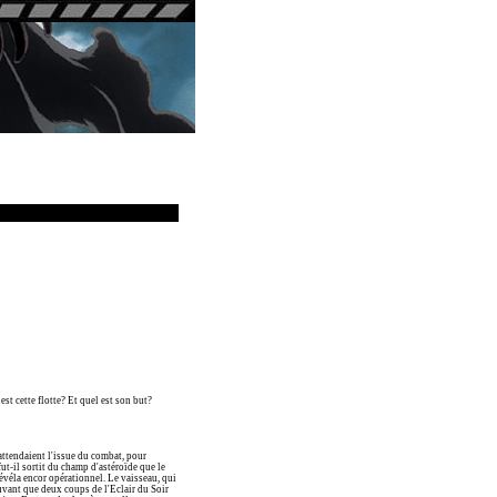
st cette flotte? Et quel est son but?
 attendaient l'issue du combat, pour
 fut-il sortit du champ d'astéroïde que le
évéla encor opérationnel. Le vaisseau, qui
ouvant que deux coups de l'Eclair du Soir