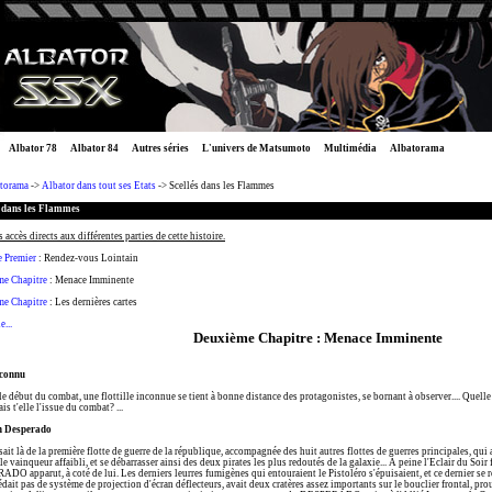
Albator 78
Albator 84
Autres séries
L'univers de Matsumoto
Multimédia
Albatorama
torama
->
Albator dans tout ses Etats
-> Scellés dans les Flammes
s dans les Flammes
s accès directs aux différentes parties de cette histoire.
e Premier
: Rendez-vous Lointain
e Chapitre
: Menace Imminente
me Chapitre
: Les dernières cartes
...
Deuxième Chapitre : Menace Imminente
nconnu
e début du combat, une flottille inconnue se tient à bonne distance des protagonistes, se bornant à observer.... Quelle e
is t'elle l'issue du combat? ...
n Desperado
ssait là de la première flotte de guerre de la république, accompagnée des huit autres flottes de guerres principales, qui
le vainqueur affaibli, et se débarrasser ainsi des deux pirates les plus redoutés de la galaxie... A peine l'Eclair du Soir
O apparut, à coté de lui. Les derniers leurres fumigènes qui entouraient le Pistoléro s'épuisaient, et ce dernier se r
dait pas de système de projection d'écran déflecteurs, avait deux cratères assez importants sur le bouclier frontal, pr