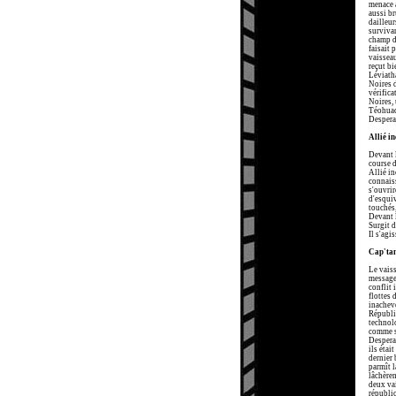
menace a
aussi br
dailleur
survivan
champ de
faisait 
vaisseau
reçut bi
Léviatha
Noires d
vérifica
Noires, 
Téohuaca
Despera
Allié i
Devant l
course 
Allié in
connaiss
s'ouvrir
d'esquiv
touchés,
Devant l
Surgit d
Il s'agi
Cap'ta
Le vaiss
message 
conflit 
flottes 
inachevé
Républiq
technolo
comme s'
Desperad
ils étai
dernier 
parmît l
lâchèren
deux vai
républic