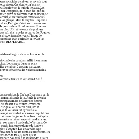
erespace, faire demi tour et revenir tout
élescopèrent. Ces derniers n'avaient
s illuminèrent la nuit de l'espace. Les
'tan Desperado, qui s'était éloigné du
ier, privé de couverture de chasseur, se
ecours, et en finit rapidement avec les
pas longtemps. Mais le Cap'tan Desperado
loce, Partogan s'était sacrifié avec son
cida pour de bon. Il ordonna aux Foudres
u'au bloc U.H. et le temps de quelques
au seul, ainsi que les escadres des Foudres
saires, et ferma les yeux. l'image de
complices était optimale, et le Cap'tan
artie du DESPERADO...
mblèrent le gros de leurs forces sur la
 principale des combats. Allié inconnu ne
sites. Les trappes du pont avant
iles permirent à certains vaisseaux
oc provoquée acheva les vaisseaux moins
n.....
ouvrir le feu sur le vaisseau d'Allié.
on apparition, le Cap'tan Desperado eut le
 remontait à très loin. Après le premier
surpuissant, fer de lance des futures
ur réussit à faire fuire le vaisseau
e se qu'allait devenir plus tard la
, et le vaisseau fut hybridé à la
nieur, et en voulait au vaisseau républicain
ri et de recharger ses boucliers. Le Cap'tan
au mère se mirent en position d'attaque.
t : son canon à particule, le Volcano. Ce
tir partit, immense colonne de lumière
osition d'attaque. Les deux vaisseaux
été malmenés par les combats précédents. les
uissance de feux, si bien que le
achever. Soudain, à la stupeur des pirates,