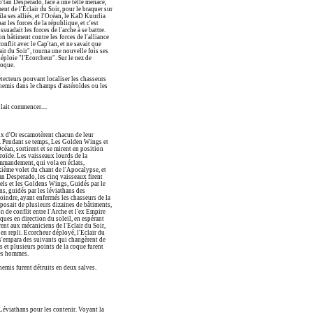
'tan Desperado, face à une telle menace,
nt de l'Eclair du Soir, pour le braquer sur
ila ses alliés, et l'Océan, le KaD Kuurlia
 les forces de la république, et c'est
suadait les forces de l'arche à se battre.
 bâtiment contre les forces de l'alliance
 conflit avec le Cap'tan, et ne savait que
air du Soir", tourna une nouvelle fois ses
déploie "l'Ecorcheur". Sur le nez de
coque.
étecteurs pouvant localiser les chasseurs
ennemis dans le champs d'astéroïdes ou les
llait commencer....
ix d'Or escamotèrent chacun de leur
te. Pendant se temps, Les Golden Wings et
éan, sortirent et se mirent en position
éroïde. Les vaisseaux lourds de la
ommandement, qui vola en éclats,
xième volet du chant de l'Apocalypse, et
an Desperado, les cinq vaisseaux firent
gels et les Goldens Wings, Guidés par le
s, guidés par les léviathans des
oindre, ayant enfermés les chasseurs de la
mposait de plusieurs dizaines de bâtiments,
n de conflit entre l'Arche et l'ex Empire
ues en direction du soleil, en espérant
ent aux mécaniciens de l'Eclair du Soir,
en repli. Ecorcheur déployé, l'Eclair du
 s'empara des suivants qui changèrent de
rs et plusieurs points de la coque furent
ses hommes.
nnemis furent détruits en deux salves.
 Léviathans pour les contenir. Voyant la