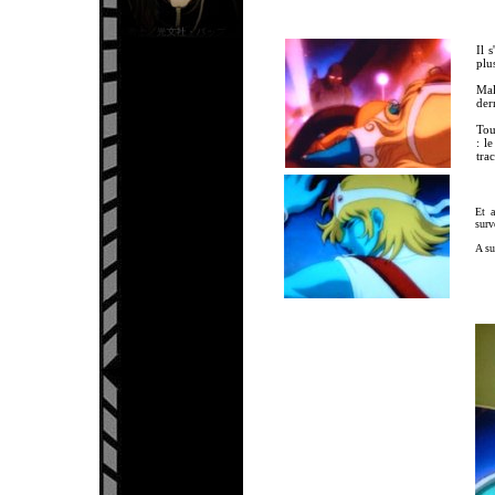
Il 
plu
Mal
der
Tou
: l
tra
Et a
surv
A s