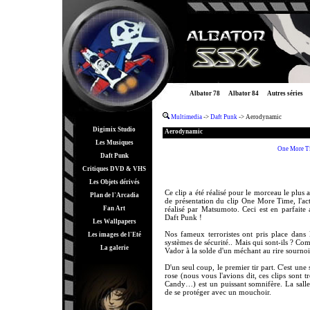
Albator 78
Albator 84
Autres séries
Multimedia
->
Daft Punk
-> Aerodynamic
Digimix Studio
Aerodynamic
Les Musiques
One More T
Daft Punk
Critiques DVD & VHS
Les Objets dérivés
Ce clip a été réalisé pour le morceau le plu
Plan de l'Arcadia
de présentation du clip One More Time, l'act
Fan Art
réalisé par Matsumoto. Ceci est en parfai
Daft Punk !
Les Wallpapers
Nos fameux terroristes ont pris place dans l
Les images de l'Eté
systèmes de sécurité.. Mais qui sont-ils ? Co
La galerie
Vador à la solde d'un méchant au rire sourn
D'un seul coup, le premier tir part. C'est u
rose (nous vous l'avions dit, ces clips sont 
Candy…) est un puissant somnifère. La salle s
de se protéger avec un mouchoir.