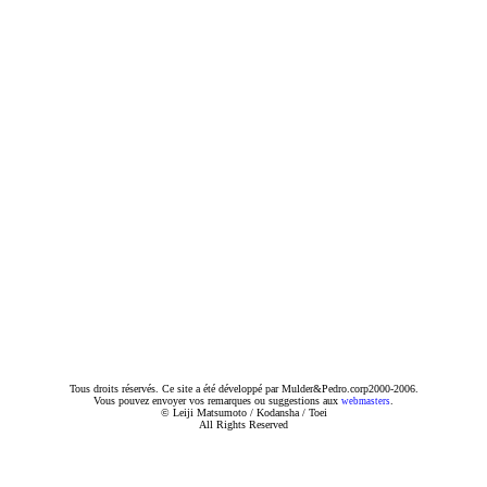
Tous droits réservés. Ce site a été développé par Mulder&Pedro.corp2000-2006.
Vous pouvez envoyer vos remarques ou suggestions aux
.
webmasters
© Leiji Matsumoto / Kodansha / Toei
All Rights Reserved