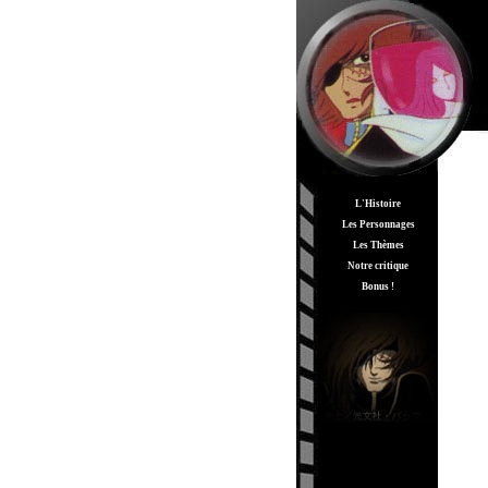
L'Histoire
Les Personnages
Les Thèmes
Notre critique
Bonus !