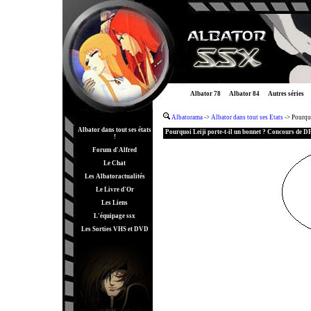
Albator 78
Albator 84
Autres séries
Albatorama
->
Albator dans tout ses Etats
-> Pourquo
Albator dans tout ses états
Pourquoi Leiji porte-t-il un bonnet ? Concours de D
!
Forum d'Alfred
Le Chat
Les Albatoractualités
Le Livre d'Or
Les Liens
L'équipage ssx
Les Sorties VHS et DVD