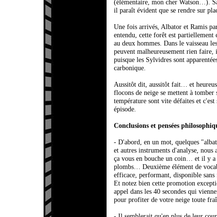
(élémentaire, mon cher Watson…). Sac
il paraît évident que se rendre sur pla
Une fois arrivés, Albator et Ramis par
entendu, cette forêt est partiellement
au deux hommes. Dans le vaisseau les
peuvent malheureusement rien faire, il
puisque les Sylvidres sont apparentées
carbonique.
Aussitôt dit, aussitôt fait… et heure
flocons de neige se mettent à tomber s
température sont vite défaites et c'es
épisode.
Conclusions et pensées philosophiq
- D'abord, en un mot, quelques "alba
et autres instruments d'analyse, nous
ça vous en bouche un coin… et il y a 
plombs… Deuxième élément de vocabula
efficace, performant, disponible sans
Et notez bien cette promotion except
appel dans les 40 secondes qui vienne
pour profiter de votre neige toute fr
- Il semblerait qu'en plus de leur cou