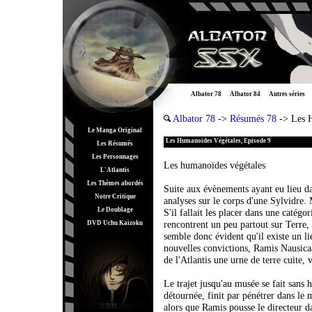
Albator 78
Albator 84
Autres séries
Albator 78
->
Résumés 78
-> Les 
Le Manga Original
Les Humanoïdes Végétales, Episode 9
Les Résumés
Les Personnages
Les humanoïdes végétales
L'Atlantis
Les Thèmes abordés
Suite aux évènements ayant eu lieu da
Notre Critique
analyses sur le corps d'une Sylvidre.
Le Doublage
S'il fallait les placer dans une catégo
rencontrent un peu partout sur Terre,
DVD Uchu Kaizoku
semble donc évident qu'il existe un li
nouvelles convictions, Ramis Nausicaa
de l'Atlantis une urne de terre cuite,
Le trajet jusqu'au musée se fait sans
détournée, finit par pénétrer dans le 
alors que Ramis pousse le directeur d